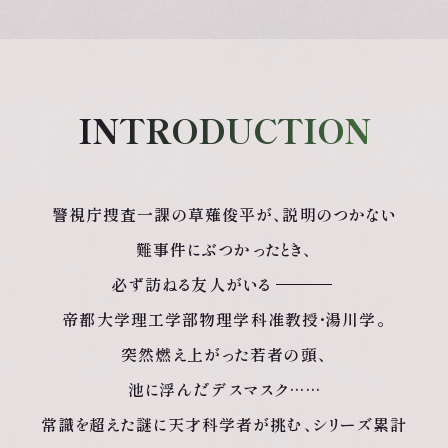
INTRODUCTION
警視庁捜査一課の草薙俊平が、
説明のつかない
難事件に
ぶつかったとき、
必ず訪ねる友人がいる
帝都大学理工学部
物理学科准教授・
湯川学。
突然燃え上がった若者の頭、
池に浮んだデスマスク
……
常識を超えた謎に
天才科学者が挑む、
シリーズ累計