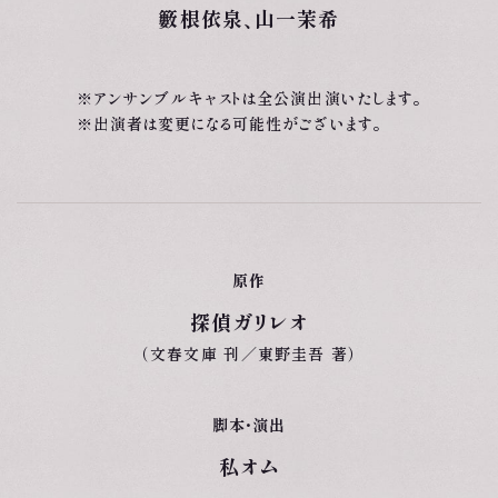
籔根依泉、
山一茉希
※アンサンブルキャストは全公演出演いたします。
※出演者は変更になる可能性がございます。
原作
探偵ガリレオ
（文春文庫 刊／東野圭吾 著）
脚本・演出
私オム