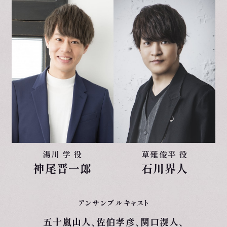
湯川 学 役
草薙俊平 役
神尾晋一郎
石川界人
アンサンブルキャスト
五十嵐山人、
佐伯孝彦、
関口滉人、