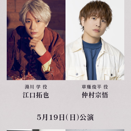
湯川 学 役
草薙俊平 役
江口拓也
仲村宗悟
5月19日（日）公演